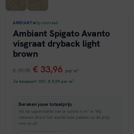
AMBIANT
Op voorraad
Ambiant Spigato Avanto
visgraat dryback light
brown
Oorspronkelijke
Huidige
€
33,96
€
39,95
per m²
prijs
prijs
Je bespaart 15%:
€
5,99
per m²
was:
is:
Bereken jouw totaalprijs
€ 39,95.
€ 33,96.
Vul de oppervlakte van je ruimte in m² in. Wij
rekenen direct het aantal hele pakken en de prijs
voor je uit.