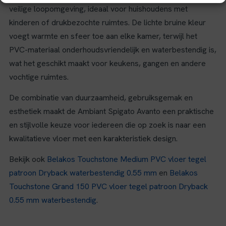
veilige loopomgeving, ideaal voor huishoudens met
kinderen of drukbezochte ruimtes. De lichte bruine kleur
voegt warmte en sfeer toe aan elke kamer, terwijl het
PVC-materiaal onderhoudsvriendelijk en waterbestendig is,
wat het geschikt maakt voor keukens, gangen en andere
vochtige ruimtes.
De combinatie van duurzaamheid, gebruiksgemak en
esthetiek maakt de Ambiant Spigato Avanto een praktische
en stijlvolle keuze voor iedereen die op zoek is naar een
kwalitatieve vloer met een karakteristiek design.
Bekijk ook
Belakos Touchstone Medium PVC vloer tegel
patroon Dryback waterbestendig 0.55 mm
en
Belakos
Touchstone Grand 150 PVC vloer tegel patroon Dryback
0.55 mm waterbestendig
.