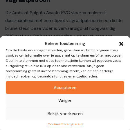
De Ambiant Spigato Avanto PVC vloer combineert
duurzaamheid met een stijlvol visgraatpatroon in een lichte
bruine kleur. Deze vloer is vervaardigd uit hoogwaardig
PVC met een Dryback verbinding, wat zorgt voor een
Beheer toestemming
eenvoudige installatie en een stevige hechting op de
Om de beste ervaringen te bieden, gebruiken wij technologieën zoals
ondergrond.
cookies om informatie over je apparaat op te slaan en/of te raadplegen.
Door in te stemmen met deze technologieën kunnen wij gegevens zoals
Duurzaamheid en gebruiksgemak
surfgedrag of unieke ID's op deze site verwerken. Als je geen
toestemming geeft of uw toestemming intrekt, kan dit een nadelige
Met een slijtlaag van 0,55 mm biedt deze vloer een
invloed hebben op bepaalde functies en mogelijkheden.
uitstekende weerstand tegen slijtage, waardoor hij geschikt
Accepteren
is voor intensief gebruik in zowel woon- als commerciële
ruimtes. Het visgraatpatroon geeft een klassieke en
Weiger
tijdloze uitstraling die goed past bij diverse interieurstijlen,
Bekijk voorkeuren
van modern tot traditioneel.
Cookies
Privacybeleid
Dankzij de antislipklasse 1 draagt deze vloer bij aan een