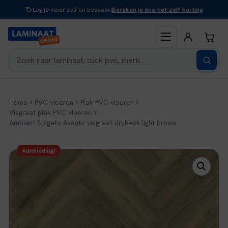
Naar
Leg je vloer zelf en bespaar!
Bereken je doe-het-zelf korting
inhoud
Home
PVC vloeren
Plak PVC vloeren
Visgraat plak PVC vloeren
Ambiant Spigato Avanto visgraat dryback light brown
Aanbieding!