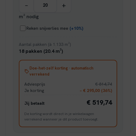
−
+
m² nodig
Reken snijverlies mee
(+10%)
Aantal pakken (à 1.133 m²)
18 pakken (20.4 m²)
Doe-het-zelf korting · automatisch
verrekend
Adviesprijs
€ 814,74
Je korting
− € 295,00 (36%)
€ 519,74
Jij betaalt
De korting wordt direct in je winkelwagen
verrekend wanneer je dit product toevoegt.