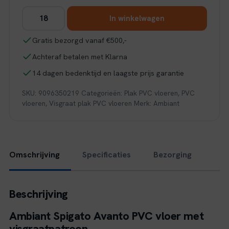
Ambiant
In winkelwagen
Spigato
Avanto
Gratis bezorgd vanaf €500,-
visgraat
Achteraf betalen met Klarna
dryback
light
14 dagen bedenktijd en laagste prijs garantie
brown
SKU:
9096350219
Categorieën:
Plak PVC vloeren
,
PVC
aantal
vloeren
,
Visgraat plak PVC vloeren
Merk:
Ambiant
Omschrijving
Specificaties
Bezorging
Beschrijving
Ambiant Spigato Avanto PVC vloer met
visgraatpatroon