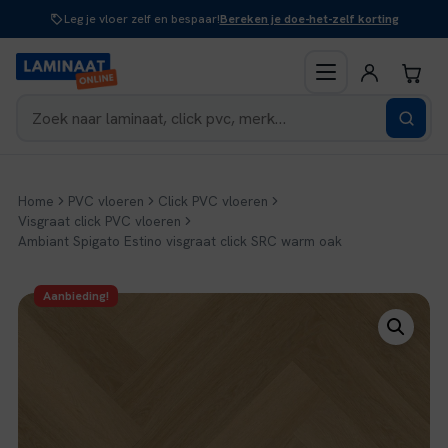
Naar
Leg je vloer zelf en bespaar!
Bereken je doe-het-zelf korting
inhoud
Home
PVC vloeren
Click PVC vloeren
Visgraat click PVC vloeren
Ambiant Spigato Estino visgraat click SRC warm oak
Aanbieding!