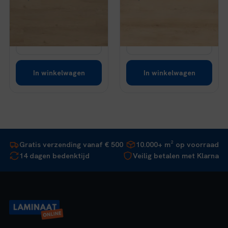
prijs
prijs
prijs
prijs
Op voorraad
Op voorraad
was:
is:
was:
is:
€ 43,95.
€ 32,96.
€ 43,95.
€ 32,96.
Bekijk
Bekijk
In winkelwagen
In winkelwagen
Gratis verzending vanaf € 500
10.000+ m² op voorraad
14 dagen bedenktijd
Veilig betalen met Klarna