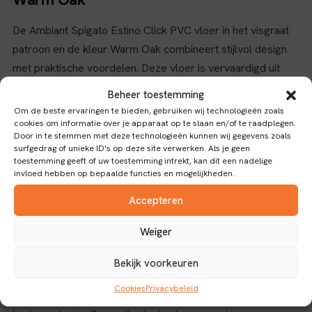
De Ambiant Spigato Estino Click PVC vloer in het visgraat
patroon en de kleur Warm Oak combineert stijlvol design
met praktische voordelen. Deze vloer is vervaardigd uit
duurzaam PVC-materiaal, wat zorgt voor een lange
Beheer toestemming
levensduur en eenvoudig onderhoud. Het visgraat patroon
Om de beste ervaringen te bieden, gebruiken wij technologieën zoals
geeft een klassieke en elegante uitstraling die zowel in
cookies om informatie over je apparaat op te slaan en/of te raadplegen.
Door in te stemmen met deze technologieën kunnen wij gegevens zoals
moderne als traditionele interieurs uitstekend tot zijn recht
surfgedrag of unieke ID's op deze site verwerken. Als je geen
komt.
toestemming geeft of uw toestemming intrekt, kan dit een nadelige
invloed hebben op bepaalde functies en mogelijkheden.
Eigenschappen en voordelen
Accepteren
Dankzij de click-verbinding is de vloer eenvoudig en snel te
Weiger
leggen zonder lijm, wat installatiegemak biedt en tijd
bespaart. De slijtlaag van 0,55 mm zorgt voor een goede
Bekijk voorkeuren
bescherming tegen dagelijkse slijtage, waardoor de vloer
Cookies
Privacybeleid
geschikt is voor intensief gebruik in woon- en