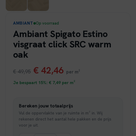
AMBIANT
Op voorraad
Ambiant Spigato Estino
visgraat click SRC warm
oak
Oorspronkelijke
Huidige
€
42,46
€
49,95
per m²
prijs
prijs
Je bespaart 15%:
€
7,49
per m²
was:
is:
Bereken jouw totaalprijs
€ 49,95.
€ 42,46.
Vul de oppervlakte van je ruimte in m² in. Wij
rekenen direct het aantal hele pakken en de prijs
voor je uit.