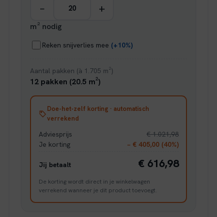
−
+
m² nodig
Reken snijverlies mee
(+10%)
Aantal pakken (à 1.705 m²)
12 pakken (20.5 m²)
Doe-het-zelf korting · automatisch
verrekend
Adviesprijs
€ 1.021,98
Je korting
− € 405,00 (40%)
€ 616,98
Jij betaalt
De korting wordt direct in je winkelwagen
verrekend wanneer je dit product toevoegt.