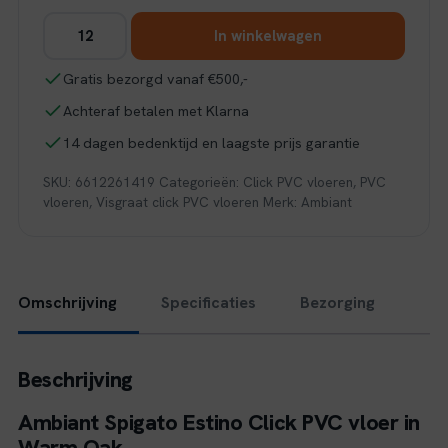
Ambiant
In winkelwagen
Spigato
Estino
Gratis bezorgd vanaf €500,-
visgraat
Achteraf betalen met Klarna
click
SRC
14 dagen bedenktijd en laagste prijs garantie
warm
SKU:
6612261419
Categorieën:
Click PVC vloeren
,
PVC
oak
vloeren
,
Visgraat click PVC vloeren
Merk:
Ambiant
aantal
Omschrijving
Specificaties
Bezorging
Beschrijving
Ambiant Spigato Estino Click PVC vloer in
Warm Oak