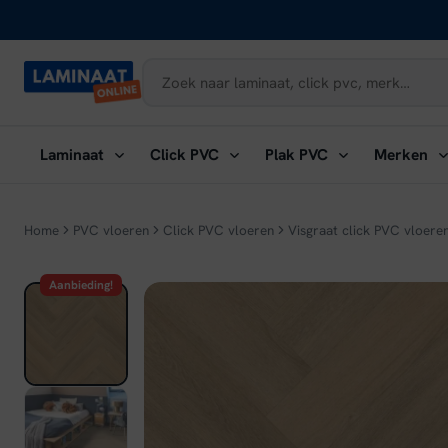
Naar
inhoud
Submenu
Submenu
Submenu
Su
Laminaat
Click PVC
Plak PVC
Merken
openen:
openen:
openen:
ope
Laminaat
Click
Plak
Me
PVC
PVC
Home
PVC vloeren
Click PVC vloeren
Visgraat click PVC vloere
Aanbieding!