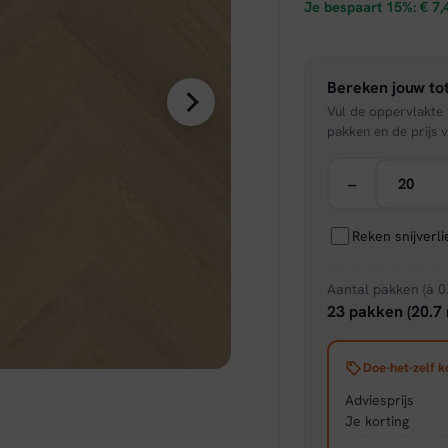
prijs
Je bespaart 15%:
€
7,
was:
Bereken jouw tot
€ 49,
Vul de oppervlakte v
pakken en de prijs v
−
Reken snijverl
Aantal pakken (à 0
23 pakken (20.7 
Doe-het-zelf k
Adviesprijs
Je korting