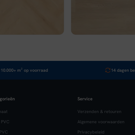
prijs
prijs
prijs
d
Op voorraad
is:
was:
is:
,95.
€ 33,96.
€ 39,95.
€ 33,96.
jk
In winkelwagen
Bekijk
In wi
10.000+ m² op voorraad
14 dagen be
gorieën
Service
naat
Verzenden & retouren
k PVC
Algemene voorwaarden
 PVC
Privacybeleid