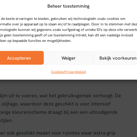
Beheer toestemming
de beste ervaringen te bieden, gebruiken wij technologieën zoals cookies om
ormatie over je apparaat op te slaan en/of te raadplegen. Door in te stemmen met de
hnologieën kunnen wij gegevens zoals surfgedrag of unieke ID's op deze site verwerk
VC vloer in warm beige
 je geen toestemming geeft of uw toestemming intrekt, kan dit een nadelige invloed
ben op bepaalde functies en mogelijkheden.
 stijlvol visgraatpatroon met praktische
Accepteren
Weiger
Bekijk voorkeuren
e vloer is gemaakt van hoogwaardig PVC, wat zorgt
Cookies
Privacybeleid
r lijm uit te voeren, wat het gebruiksgemak verhoogt. De
slijtage, waardoor deze geschikt is voor intensief
eige kleurenschema draagt bij aan een uitnodigende
tijlen.
loer ook geschikt maakt voor ruimtes waar extra grip