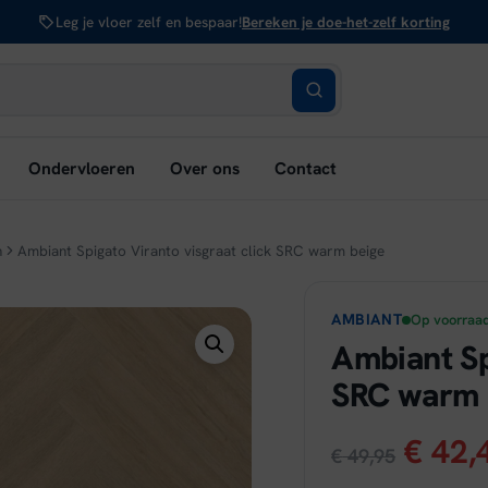
Leg je vloer zelf en bespaar!
Bereken je doe-het-zelf korting
bmenu
Ondervloeren
Over ons
Contact
nen:
rken
n
Ambiant Spigato Viranto visgraat click SRC warm beige
AMBIANT
Op voorraa
Ambiant Sp
SRC warm 
Oorsp
€
42,
€
49,95