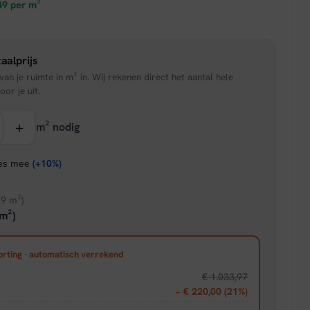
prijs
49
per m²
is:
aalprijs
95.
€ 42,46.
an je ruimte in m² in. Wij rekenen direct het aantal hele
oor je uit.
+
m² nodig
ies mee
(+10%)
.9 m²)
m²)
orting · automatisch verrekend
€ 1.033,97
− € 220,00 (21%)