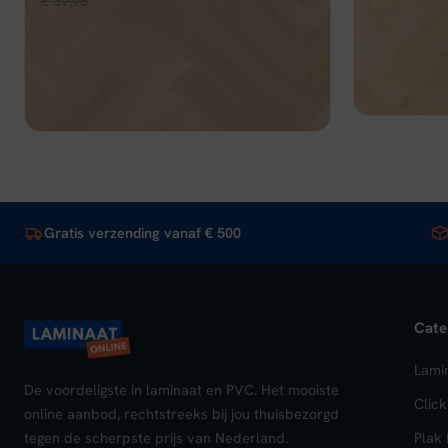
Oorspronkelijke
Huidige
€
39,95
€
33,96
per m²
prijs
prijs
prijs
Op voorraa
was:
Op voorraad
was:
is:
€ 39
€ 39,95.
€ 33,96.
Beki
Bekijk
In winkelwagen
Gratis verzending vanaf € 500
Cate
Lami
De voordeligste in laminaat en PVC. Het mooiste
Clic
online aanbod, rechtstreeks bij jou thuisbezorgd
tegen de scherpste prijs van Nederland.
Plak