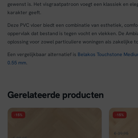
gewenst is. Het visgraatpatroon voegt een klassiek en eleg
karakter geeft.
Deze PVC vloer biedt een combinatie van esthetiek, comfor
oppervlak dat bestand is tegen vocht en vlekken. De Ambia
oplossing voor zowel particuliere woningen als zakelijke 
Een vergelijkbaar alternatief is
Belakos Touchstone Mediu
0.55 mm
.
Gerelateerde producten
-15%
-15%
FLOER
FLOER
Floer Walvisgraat PVC - Noordkaper
Floer Walv
Natuur
Oors
€
39,95
€
33