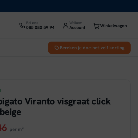
Bel ons
Welkom
Winkelwagen
085 080 59 94
Account
Bereken je doe-het-zelf korting
d
igato Viranto visgraat click
beige
ronkelijke
Huidige
46
per m²