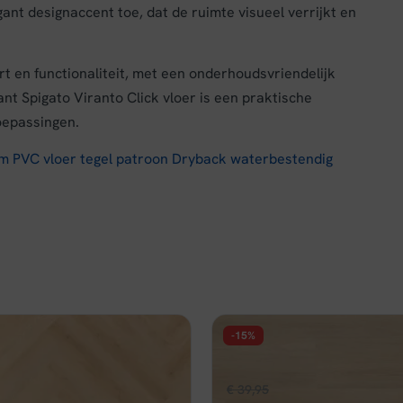
ant designaccent toe, dat de ruimte visueel verrijkt en
t en functionaliteit, met een onderhoudsvriendelijk
nt Spigato Viranto Click vloer is een praktische
toepassingen.
m PVC vloer tegel patroon Dryback waterbestendig
-15%
FLOER
isgraat PVC - Cetus Crème
Floer Natuur PVC - Noordwi
pronkelijke
Huidige
Oorspronkelijke
Huidige
,96
€
39,95
€
33,96
per m²
per m²