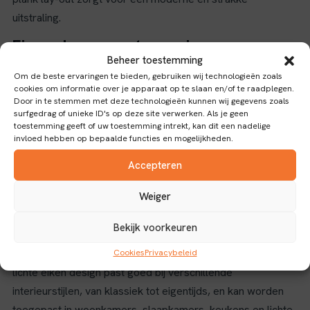
uitstraling.
Eigenschappen en toepassingen
Beheer toestemming
Het laminaat is vervaardigd uit duurzaam materiaal dat
Om de beste ervaringen te bieden, gebruiken wij technologieën zoals
cookies om informatie over je apparaat op te slaan en/of te raadplegen.
eenvoudig te onderhouden is en geschikt voor diverse
Door in te stemmen met deze technologieën kunnen wij gegevens zoals
woon- en werkruimtes. Dankzij de click verbinding is de
surfgedrag of unieke ID's op deze site verwerken. Als je geen
toestemming geeft of uw toestemming intrekt, kan dit een nadelige
installatie snel en eenvoudig, zonder gebruik van lijm, wat
invloed hebben op bepaalde functies en mogelijkheden.
het leggen ook geschikt maakt voor doe-het-zelvers. Het
Accepteren
antislip oppervlak draagt bij aan de veiligheid in huis of op
kantoor.
Weiger
Door de combinatie van gebruiksgemak, esthetiek en
Bekijk voorkeuren
functionaliteit is dit laminaat een veelzijdige keuze voor
vloeren die zowel stijlvol als praktisch moeten zijn. Het
Cookies
Privacybeleid
lichte eiken design past goed bij verschillende
interieurstijlen, van klassiek tot eigentijds, en kan worden
toegepast in woonkamers, slaapkamers, keukens en lichte