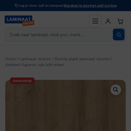
Naar
Leg je vloer zelf en bespaar!
Bereken je doe-het-zelf korting
inhoud
Home
Laminaat vloeren
Rechte plank laminaat vloeren
Ambiant Superior oak licht eiken
Aanbieding!