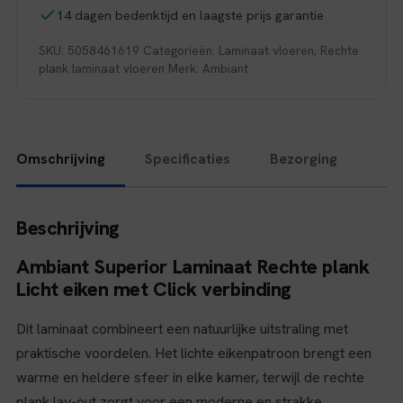
aantal
14 dagen bedenktijd en laagste prijs garantie
SKU:
5058461619
Categorieën:
Laminaat vloeren
,
Rechte
plank laminaat vloeren
Merk:
Ambiant
Omschrijving
Specificaties
Bezorging
Beschrijving
Ambiant Superior Laminaat Rechte plank
Licht eiken met Click verbinding
Dit laminaat combineert een natuurlijke uitstraling met
praktische voordelen. Het lichte eikenpatroon brengt een
warme en heldere sfeer in elke kamer, terwijl de rechte
plank lay-out zorgt voor een moderne en strakke