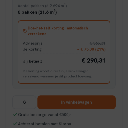
Aantal pakken (à 2.694 m²)
8 pakken (21.6 m²)
Doe-het-zelf korting · automatisch
verrekend
Adviesprijs
€ 365,31
Je korting
− € 75,00 (21%)
€ 290,31
Jij betaalt
De korting wordt direct in je winkelwagen
verrekend wanneer je dit product toevoegt.
Ambiant
In winkelwagen
Superior
oak
Gratis bezorgd vanaf €500,-
licht
Achteraf betalen met Klarna
eiken