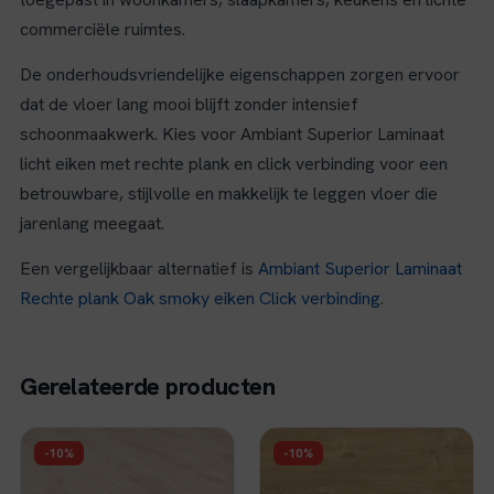
commerciële ruimtes.
De onderhoudsvriendelijke eigenschappen zorgen ervoor
dat de vloer lang mooi blijft zonder intensief
schoonmaakwerk. Kies voor Ambiant Superior Laminaat
licht eiken met rechte plank en click verbinding voor een
betrouwbare, stijlvolle en makkelijk te leggen vloer die
jarenlang meegaat.
Een vergelijkbaar alternatief is
Ambiant Superior Laminaat
Rechte plank Oak smoky eiken Click verbinding
.
Gerelateerde producten
FLOER
FLOER
-10%
-10%
Floer Hybride
Floer Hybride