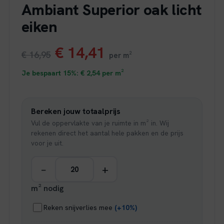
Ambiant Superior oak licht
eiken
Oorspronkelijke
Huidige
€
14,41
€
16,95
per m²
prijs
prijs
Je bespaart 15%:
€
2,54
per m²
was:
is:
Bereken jouw totaalprijs
€ 16,95.
€ 14,41.
Vul de oppervlakte van je ruimte in m² in. Wij
rekenen direct het aantal hele pakken en de prijs
voor je uit.
−
+
m² nodig
Reken snijverlies mee
(+10%)