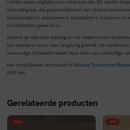
ruimtes waar uitglijden een risico kan zijn. De warme beig
uitstraling toe, die goed combineert met diverse interieur
toepassingen in woonkamers, slaapkamers, kantoren en wi
functionaliteit gewenst is.
Dankzij de slijtvaste toplaag en het onderhoudsvriendelij
betrouwbare keuze voor langdurig gebruik. De combinatie
eenvoudige installatie maakt deze vloer een veelzijdige o
Een vergelijkbaar alternatief is
Belakos Touchstone Mediu
0.55 mm
.
Gerelateerde producten
-23%
-25%
FLOER
FLOER
Floer Natuur PVC - Madeira Mokka
Floer Natu