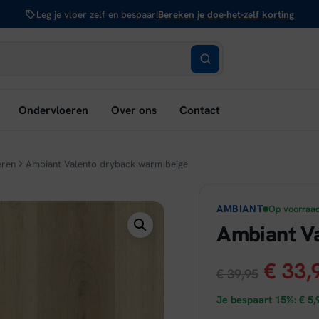
Leg je vloer zelf en bespaar!
Bereken je doe-het-zelf korting
bmenu
Ondervloeren
Over ons
Contact
nen:
rken
eren
Ambiant Valento dryback warm beige
AMBIANT
Op voorraa
Ambiant V
Oorsp
€
33,
€
39,95
prijs
Je bespaart 15%:
€
5,