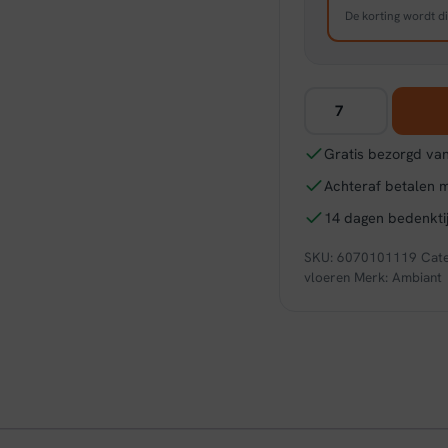
De korting wordt di
Ambiant
Valento
dryback
Gratis bezorgd van
warm
Achteraf betalen 
beige
aantal
14 dagen bedenktij
SKU:
6070101119
Cat
vloeren
Merk:
Ambiant