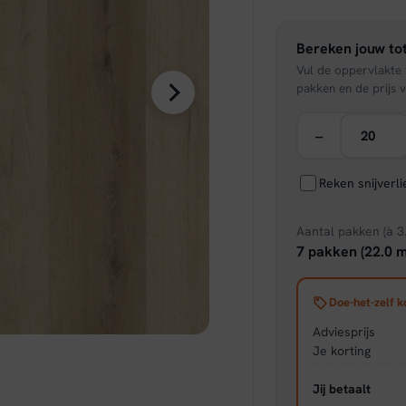
was:
Bereken jouw tot
€ 39,
Vul de oppervlakte v
pakken en de prijs v
−
Reken snijverl
Aantal pakken (à 3
7 pakken (22.0 m
Doe-het-zelf k
Adviesprijs
Je korting
Jij betaalt