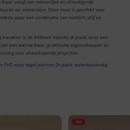
e kleur voegt een natuurlijke en uitnodigende
kleuren en -materialen. Deze vloer is geschikt voor
nkels waar een combinatie van comfort, stijl en
ke karakter is de Ambiant Valento dryback vloer een
 van een warme kleur, praktische eigenschappen en
plossing voor uiteenlopende projecten.
m PVC vloer tegel patroon Dryback waterbestendig
-25%
FLOER
ur Click PVC - Berner Bruin
Floer Landhuis Click PVC - 