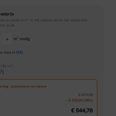
is:
aalprijs
95.
€ 33,96.
an je ruimte in m² in. Wij rekenen direct het aantal hele
oor je uit.
+
m² nodig
ies mee
(+10%)
.146 m²)
²)
orting · automatisch verrekend
€ 879,78
− € 335,00 (38%)
€ 544,78