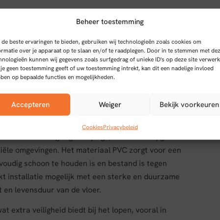
Beheer toestemming
oer rechte plank warm beige
de beste ervaringen te bieden, gebruiken wij technologieën zoals cookies om
ormatie over je apparaat op te slaan en/of te raadplegen. Door in te stemmen met de
hnologieën kunnen wij gegevens zoals surfgedrag of unieke ID's op deze site verwerk
n duurzame en stijlvolle vloerbedekking die perfect
 je geen toestemming geeft of uw toestemming intrekt, kan dit een nadelige invloed
hte planken die een natuurlijke en rustige uitstraling
ben op bepaalde functies en mogelijkheden.
feer vereisen.
Accepteren
Weiger
Bekijk voorkeuren
Cookies
Privacybeleid
ede bescherming tegen slijtage, waardoor hij geschikt
rciële omgevingen. Het materiaal PVC zorgt voor een
voudig schoon te houden is en bestand is tegen
t installatie mogelijk met een sterke en duurzame
t en levensduur van de vloer.
 extra veiligheid biedt bij het lopen, vooral in