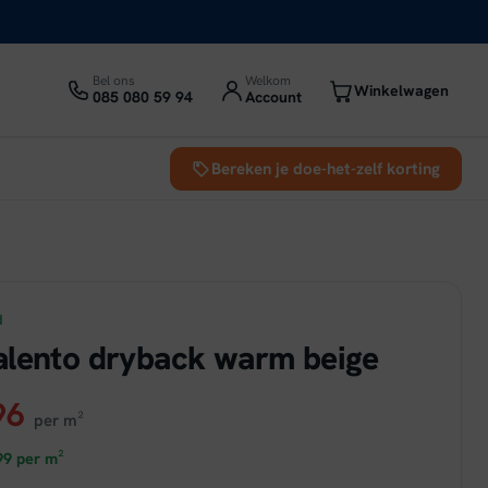
Bel ons
Welkom
Winkelwagen
085 080 59 94
Account
Bereken je doe-het-zelf korting
d
alento dryback warm beige
ronkelijke
Huidige
96
per m²
prijs
99
per m²