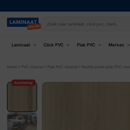
Naar
inhoud
Submenu
Submenu
Submenu
Su
Laminaat
Click PVC
Plak PVC
Merken
openen:
openen:
openen:
ope
Laminaat
Click
Plak
Me
PVC
PVC
Home
PVC vloeren
Plak PVC vloeren
Rechte plank plak PVC vlo
Aanbieding!