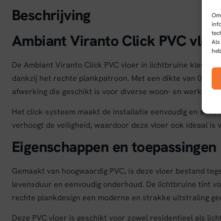
Beschrijving
Om 
inf
tec
Ambiant Viranto Click PVC vloer 
Als
heb
De Ambiant Viranto Click PVC vloer in lichtbruine kleur c
dankzij het rechte plankpatroon. Met een dikte van 0,55 
afwerking die geschikt is voor diverse woon- en werkruimt
Het click-systeem maakt de installatie eenvoudig en snel, 
verhoogt de veiligheid, waardoor deze vloer ook ideaal i
Eigenschappen en toepassingen
Gemaakt van hoogwaardig PVC, is deze vloer bestand tegen
levensduur en eenvoudig onderhoud. De lichtbruine tint voe
rechte plankdesign een moderne en strakke uitstraling gee
Deze PVC vloer is geschikt voor zowel residentieel als li