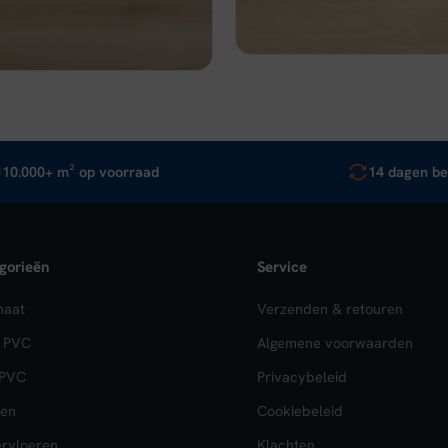
,95.
€ 32,96.
Bekijk
In wi
jk
In winkelwagen
10.000+ m² op voorraad
14 dagen be
gorieën
Service
naat
Verzenden & retouren
k PVC
Algemene voorwaarden
 PVC
Privacybeleid
en
Cookiebeleid
rvloeren
Klachten