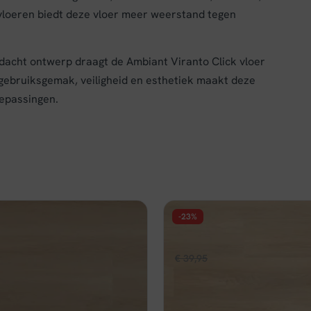
vloeren biedt deze vloer meer weerstand tegen
dacht ontwerp draagt de Ambiant Viranto Click vloer
 gebruiksgemak, veiligheid en esthetiek maakt deze
oepassingen.
-23%
FLOER
huis Click PVC - Lichtbruine
Floer Natuur PVC - Noordwi
Oorspronkelijke
Huidige
€
39,95
€
30,96
per m²
pronkelijke
Huidige
,96
per m²
prijs
prijs
prijs
Op voorraad
was:
is:
d
is:
€ 39,95.
€ 30,96.