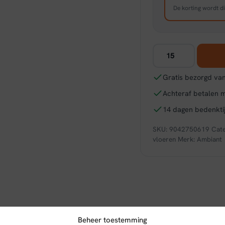
De korting wordt di
Ambiant
Viranto
click
Gratis bezorgd van
SRC
Achteraf betalen 
light
brown
14 dagen bedenktij
aantal
SKU:
9042750619
Cat
vloeren
Merk:
Ambiant
Beheer toestemming