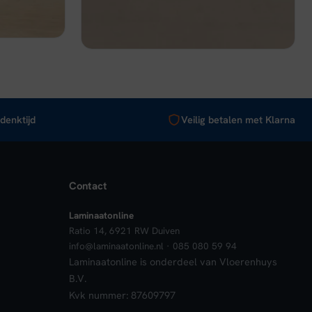
€ 43,95.
€ 32,96.
nkelwagen
Bekijk
In winkelwagen
denktijd
Veilig betalen met Klarna
Contact
Laminaatonline
Ratio 14, 6921 RW Duiven
info@laminaatonline.nl · 085 080 59 94
Laminaatonline is onderdeel van Vloerenhuys
B.V.
Kvk nummer: 87609797