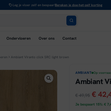
Leg je vloer zelf en bespaar!
Bereken je doe-het-zelf korting
bmenu
Ondervloeren
Over ons
Contact
nen:
rken
oeren
Ambiant Viranto click SRC light brown
AMBIANT
Op voorraa
Ambiant Vi
Oorsp
€
42,
€
49,95
prijs
Je bespaart 15%:
€
7,