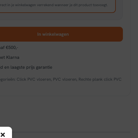
rect in je winkelwagen verrekend wanneer je dit product toevoegt.
In winkelwagen
af €500,-
met Klarna
d en laagste prijs garantie
egorieën:
Click PVC vloeren
,
PVC vloeren
,
Rechte plank click PVC