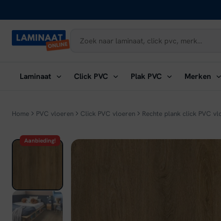
Naar
inhoud
Submenu
Submenu
Submenu
Su
Laminaat
Click PVC
Plak PVC
Merken
openen:
openen:
openen:
ope
Laminaat
Click
Plak
Me
PVC
PVC
Home
PVC vloeren
Click PVC vloeren
Rechte plank click PVC vl
Aanbieding!