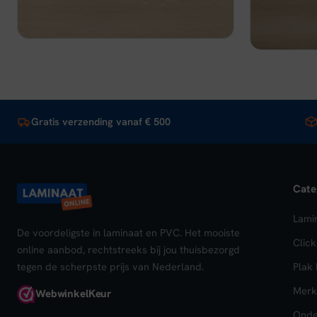
€ 43
Bekijk
In winkelwagen
Beki
Gratis verzending vanaf € 500
Cate
Lami
De voordeligste in laminaat en PVC. Het mooiste
Clic
online aanbod, rechtstreeks bij jou thuisbezorgd
tegen de scherpste prijs van Nederland.
Plak
Merk
Webwinkel
Keur
Onde