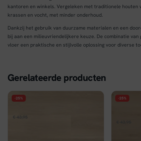
kantoren en winkels. Vergeleken met traditionele houten 
krassen en vocht, met minder onderhoud.
Dankzij het gebruik van duurzame materialen en een door
bij aan een milieuvriendelijkere keuze. De combinatie van
vloer een praktische en stijlvolle oplossing voor diverse t
Gerelateerde producten
-25%
-25%
FLOER
FLOER
Floer Landhuis Click PVC - Natuur Eik
Floer Land
Eik
Oorspronkelijke
Huidige
€
43,95
€
32,96
per m²
Oors
€
43,95
€
32
prijs
prijs
prijs
Op voorraad
was:
is:
Op voorraa
was:
€ 43,95.
€ 32,96.