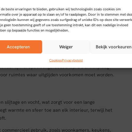
de beste ervaringen te bieden, gebruiken wij technologieën zoals cookies om
ormatie over je apparaat op te slaan en/of te raadplegen. Door in te stemmen met de
hnologieën kunnen wij gegevens zoals surfgedrag of unieke ID's op deze site verwerk
in lichtbruin
 je geen toestemming geeft of uw toestemming intrekt, kan dit een nadelige invloed
ben op bepaalde functies en mogelijkheden.
ombineert duurzaamheid met een natuurlijke uitstraling
mm biedt deze vloer een stevige en betrouwbare
Accepteren
Weiger
Bekijk voorkeuren
es.
Cookies
Privacybeleid
zonder lijm of speciaal gereedschap. De antisliplaag
s voor ruimtes waar uitglijden voorkomen moet worden.
 slijtage en vocht, wat zorgt voor een lange
gt warmte en sfeer toe aan elk interieur, terwijl het
ft.
cht commercieel gebruik, zoals woonkamers, keukens,