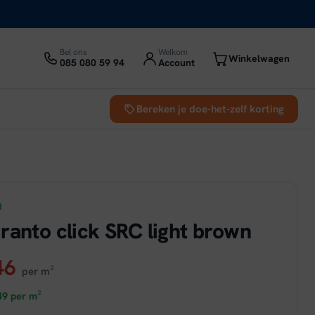
Bel ons
Welkom
Winkelwagen
085 080 59 94
Account
Bereken je doe-het-zelf korting
d
ranto click SRC light brown
ronkelijke
Huidige
46
per m²
prijs
49
per m²