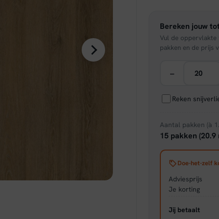
was:
Bereken jouw tot
€ 49,
Vul de oppervlakte v
pakken en de prijs v
−
Reken snijverl
Aantal pakken (à 1
15 pakken (20.9 
Doe-het-zelf k
Adviesprijs
Je korting
Jij betaalt