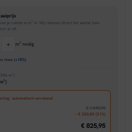
is:
aalprijs
95.
€ 42,46.
an je ruimte in m² in. Wij rekenen direct het aantal hele
oor je uit.
+
m² nodig
ies mee
(+10%)
.396 m²)
m²)
orting · automatisch verrekend
€ 1.045,95
− € 220,00 (21%)
€ 825,95