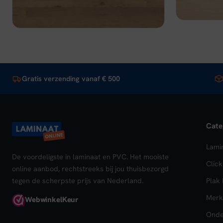
Bekijk
In winkelwagen
Gratis verzending vanaf € 500
Cate
Lami
De voordeligste in laminaat en PVC. Het mooiste
Clic
online aanbod, rechtstreeks bij jou thuisbezorgd
tegen de scherpste prijs van Nederland.
Plak
Merk
Webwinkel
Keur
Onde