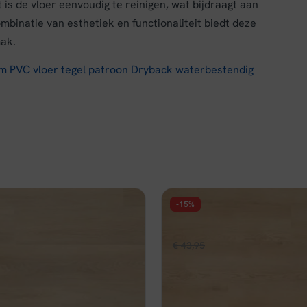
 de vloer eenvoudig te reinigen, wat bijdraagt aan
binatie van esthetiek en functionaliteit biedt deze
ak.
m PVC vloer tegel patroon Dryback waterbestendig
-15%
FLOER
ur PVC - Noordwijk Natuur
Floer Natuur Click PVC - Be
pronkelijke
Huidige
Oorspronkelijke
Huidige
,96
€
43,95
€
37,36
per m²
per m²
prijs
prijs
prijs
d
Op voorraad
is:
was:
is:
,95.
€ 33,96.
€ 43,95.
€ 37,36.
jk
In winkelwagen
Bekijk
In wi