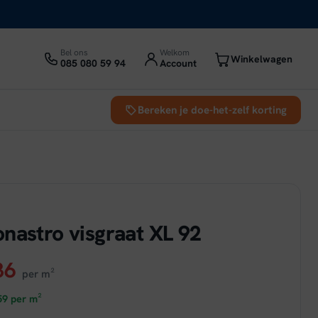
Bel ons
Welkom
Winkelwagen
085 080 59 94
Account
Bereken je doe-het-zelf korting
d
nastro visgraat XL 92
ronkelijke
Huidige
36
per m²
prijs
59
per m²