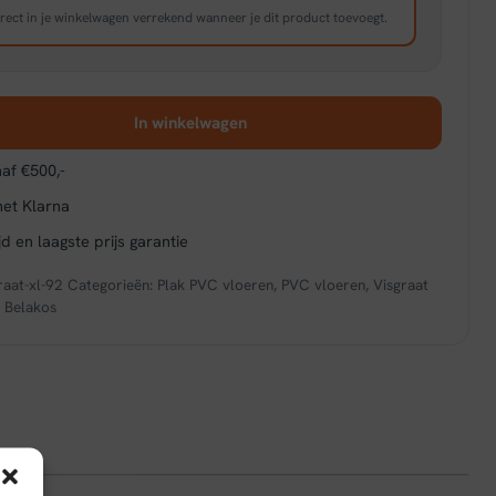
rect in je winkelwagen verrekend wanneer je dit product toevoegt.
In winkelwagen
af €500,-
met Klarna
d en laagste prijs garantie
raat-xl-92
Categorieën:
Plak PVC vloeren
,
PVC vloeren
,
Visgraat
:
Belakos