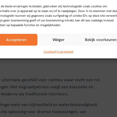
de beste ervaringen te bieden, gebruiken wij technologieën zoals cookies om
ormatie over je apparaat op te slaan en/of te raadplegen. Door in te stemmen met de
hnologieën kunnen wij gegevens zoals surfgedrag of unieke ID's op deze site verwerk
2 PVC vloer
 je geen toestemming geeft of uw toestemming intrekt, kan dit een nadelige invloed
ben op bepaalde functies en mogelijkheden.
 PVC vloer met een visgraatpatroon, ontworpen voor
Accepteren
Weiger
Bekijk voorkeuren
laag van 0,55 mm, wat zorgt voor duurzame en langdurige
gstype is de vloer eenvoudig te leggen en biedt het een
Cookies
Privacybeleid
uitermate geschikt voor ruimtes waar vocht een rol
gen. Het visgraatpatroon voegt een klassieke en
 moderne als traditionele interieurs.
oge mate van slijtvastheid en waterbestendigheid.
che oplossing voor diverse toepassingen, van