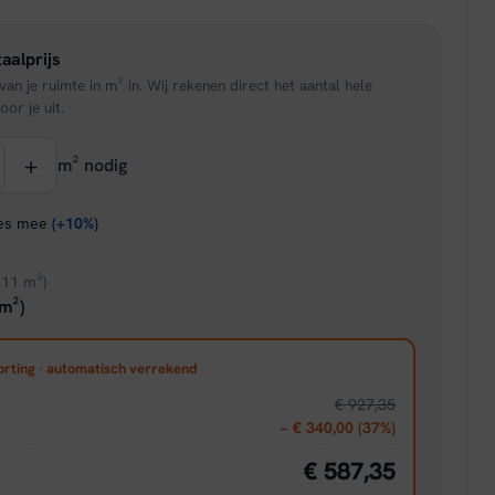
is:
aalprijs
95.
€ 37,36.
an je ruimte in m² in. Wij rekenen direct het aantal hele
oor je uit.
+
m² nodig
ies mee
(+10%)
.11 m²)
m²)
orting · automatisch verrekend
€ 927,35
− € 340,00 (37%)
€ 587,35