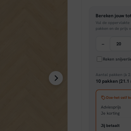
was:
Bereken jouw tot
€ 43,
Vul de oppervlakte v
pakken en de prijs v
−
Reken snijverl
Aantal pakken (à 2
10 pakken (21.1 
Doe-het-zelf k
Adviesprijs
Je korting
Jij betaalt