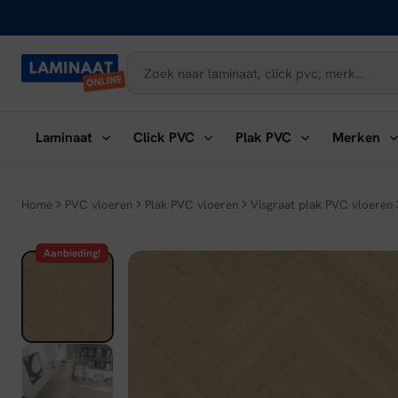
Naar
inhoud
Submenu
Submenu
Submenu
Su
Laminaat
Click PVC
Plak PVC
Merken
openen:
openen:
openen:
ope
Laminaat
Click
Plak
Me
PVC
PVC
Home
PVC vloeren
Plak PVC vloeren
Visgraat plak PVC vloeren
Aanbieding!