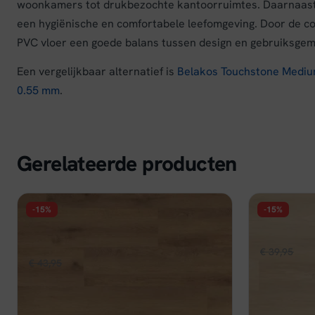
woonkamers tot drukbezochte kantoorruimtes. Daarnaast is
een hygiënische en comfortabele leefomgeving. Door de com
PVC vloer een goede balans tussen design en gebruiksgem
Een vergelijkbaar alternatief is
Belakos Touchstone Mediu
0.55 mm
.
Gerelateerde producten
-15%
-15%
FLOER
FLOER
Floer Natuur Click PVC - Niederhorn
Floer Natu
Nootbruin
Oors
€
39,95
€
33
Oorspronkelijke
Huidige
€
43,95
€
37,36
per m²
prijs
prijs
prijs
Op voorraa
was:
Op voorraad
was:
is:
€ 39
€ 43,95.
€ 37,36.
Beki