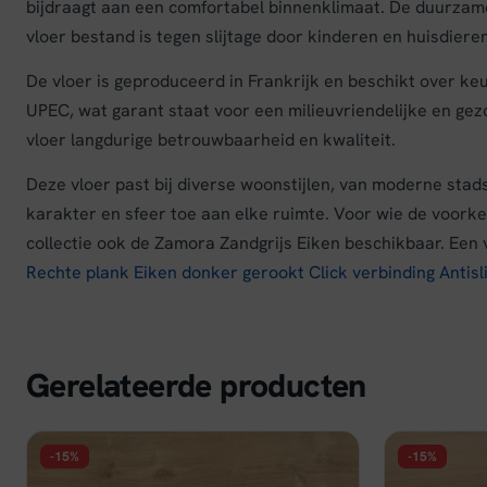
bijdraagt aan een comfortabel binnenklimaat. De duurzame
vloer bestand is tegen slijtage door kinderen en huisdieren
De vloer is geproduceerd in Frankrijk en beschikt over 
UPEC, wat garant staat voor een milieuvriendelijke en gez
vloer langdurige betrouwbaarheid en kwaliteit.
Deze vloer past bij diverse woonstijlen, van moderne stad
karakter en sfeer toe aan elke ruimte. Voor wie de voorke
collectie ook de Zamora Zandgrijs Eiken beschikbaar. Een v
Rechte plank Eiken donker gerookt Click verbinding Antisl
Gerelateerde producten
-15%
-15%
FLOER
FLOER
Floer Hybride Laminaat Authentiek -
Floer Hybr