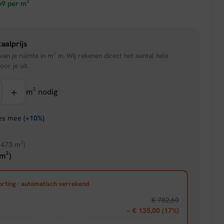
prijs
69
per m²
is:
aalprijs
95.
€ 32,26.
an je ruimte in m² in. Wij rekenen direct het aantal hele
oor je uit.
+
m² nodig
ies mee
(+10%)
.473 m²)
m²)
orting · automatisch verrekend
€ 782,60
− € 135,00 (17%)