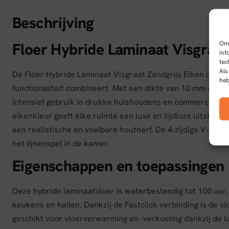
Beschrijving
Om 
Floer Hybride Laminaat Visgraat
inf
tec
Als
De Floer Hybride Laminaat Visgraat Zandgrijs Eiken is een
heb
functionaliteit combineert. Met een dikte van 10 mm en ee
intensief gebruik in drukke huishoudens en commerciële r
eikenkleur geeft elke ruimte een luxe en tijdloze uitstrali
een realistische en voelbare houtnerf. De 4-zijdige V-groe
het lijnenspel in de kamer.
Eigenschappen en toepassingen
Deze hybride laminaatvloer is waterbestendig tot 100 uur, 
keukens en hallen. Dankzij de Fastclick verbinding is de vl
geschikt voor vloerverwarming en -verkoeling dankzij de