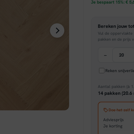
prijs
Je bespaart 15%:
€
5,
was:
Bereken jouw tot
€ 37,
Vul de oppervlakte v
pakken en de prijs v
−
Reken snijverl
Aantal pakken (à 1
14 pakken (20.6 
Doe-het-zelf k
Adviesprijs
Je korting