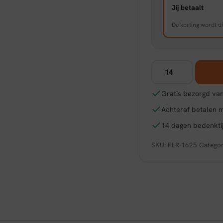
Jij betaalt
De korting wordt di
Floer
Hybride
Laminaat
Gratis bezorgd van
Visgraat
Achteraf betalen 
-
Zandgrijs
14 dagen bedenktij
Eiken
SKU:
FLR-1625
Categor
aantal