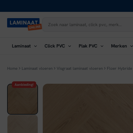
Naar
inhoud
Submenu
Submenu
Submenu
Su
Laminaat
Click PVC
Plak PVC
Merken
openen:
openen:
openen:
ope
Laminaat
Click
Plak
Me
PVC
PVC
Home
Laminaat vloeren
Visgraat laminaat vloeren
Floer Hybride 
Aanbieding!