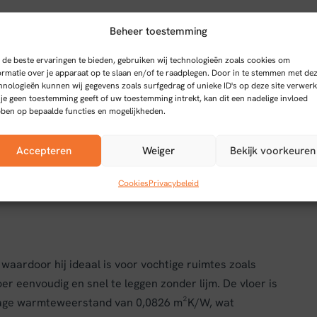
Beheer toestemming
de beste ervaringen te bieden, gebruiken wij technologieën zoals cookies om
 Zandgrijs Eiken
ormatie over je apparaat op te slaan en/of te raadplegen. Door in te stemmen met de
hnologieën kunnen wij gegevens zoals surfgedrag of unieke ID's op deze site verwerk
 je geen toestemming geeft of uw toestemming intrekt, kan dit een nadelige invloed
 hoogwaardige vloerbedekking die stijl en
ben op bepaalde functies en mogelijkheden.
n gebruiksklasse AC6 is deze vloer geschikt voor
uimtes. Het visgraatpatroon in een zachte zandgrijze
Accepteren
Weiger
Bekijk voorkeuren
ng, terwijl de Register Embossing techniek zorgt voor
f benadrukt het klassieke visgraatmotief en versterkt
Cookies
Privacybeleid
waardoor hij ideaal is voor vochtige ruimtes zoals
oer eenvoudig en snel te leggen zonder lijm. De vloer is
 lage warmteweerstand van 0,0826 m²K/W, wat