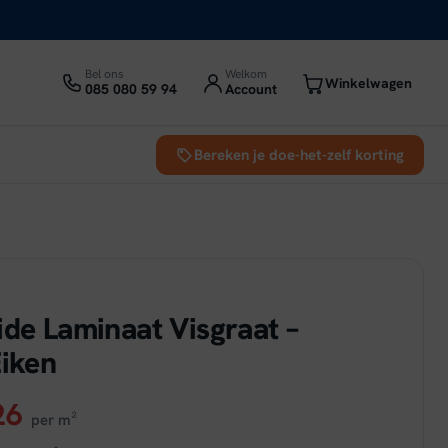
Bel ons
Welkom
Winkelwagen
085 080 59 94
Account
Bereken je doe-het-zelf korting
ide Laminaat Visgraat –
Eiken
ronkelijke
Huidige
26
per m²