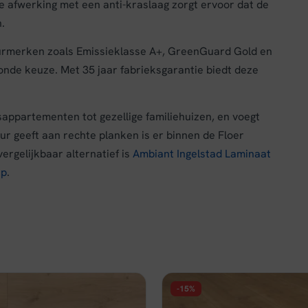
 afwerking met een anti-kraslaag zorgt ervoor dat de
.
keurmerken zoals Emissieklasse A+, GreenGuard Gold en
onde keuze. Met 35 jaar fabrieksgarantie biedt deze
sappartementen tot gezellige familiehuizen, en voegt
ur geeft aan rechte planken is er binnen de Floer
ergelijkbaar alternatief is
Ambiant Ingelstad Laminaat
ip
.
-15%
FLOER
ide Laminaat Steden - Oss
Floer Hybride Laminaat Lan