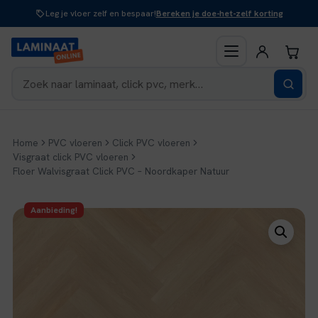
Naar
Leg je vloer zelf en bespaar!
Bereken je doe-het-zelf korting
inhoud
Home
PVC vloeren
Click PVC vloeren
Visgraat click PVC vloeren
Floer Walvisgraat Click PVC – Noordkaper Natuur
Aanbieding!