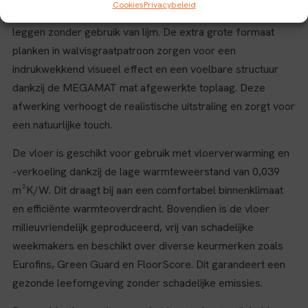
Cookies
Privacybeleid
mogelijk voor ervaren doe-het-zelvers om de vloer zelf te
leggen zonder gebruik van lijm. De extra grote formaat
planken in walvisgraatpatroon zorgen voor een
indrukwekkend visueel effect en een voelbare structuur
dankzij de MEGAMAT mat afgewerkte toplaag. Deze
afwerking verhoogt de realistische uitstraling en zorgt voor
een natuurlijke touch.
De vloer is geschikt voor gebruik met vloerverwarming en
-verkoeling dankzij de lage warmteweerstand van 0,039
m²K/W. Dit draagt bij aan een comfortabel binnenklimaat
en efficiënte warmteoverdracht. Bovendien is de vloer
milieuvriendelijk geproduceerd, vrij van schadelijke
weekmakers en beschikt over diverse keurmerken zoals
Eurofins, Green Guard en FloorScore. Dit garandeert een
gezonde leefomgeving zonder schadelijke emissies.