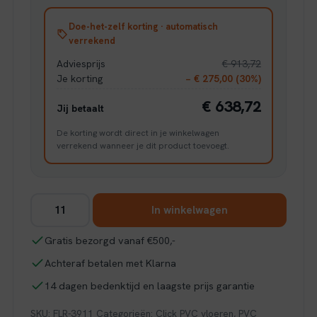
Doe-het-zelf korting · automatisch
verrekend
Adviesprijs
€ 913,72
Je korting
− € 275,00 (30%)
€ 638,72
Jij betaalt
De korting wordt direct in je winkelwagen
verrekend wanneer je dit product toevoegt.
Floer
In winkelwagen
Walvisgraat
Click
Gratis bezorgd vanaf €500,-
PVC
Achteraf betalen met Klarna
–
Noordkaper
14 dagen bedenktijd en laagste prijs garantie
Natuur
SKU:
FLR-3911
Categorieën:
Click PVC vloeren
,
PVC