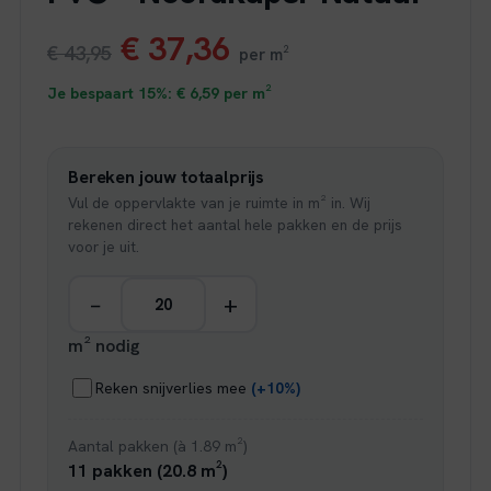
Oorspronkelijke
Huidige
€
37,36
€
43,95
per m²
prijs
prijs
Je bespaart 15%:
€
6,59
per m²
was:
is:
Bereken jouw totaalprijs
€ 43,95.
€ 37,36.
Vul de oppervlakte van je ruimte in m² in. Wij
rekenen direct het aantal hele pakken en de prijs
voor je uit.
−
+
m² nodig
Reken snijverlies mee
(+10%)
Aantal pakken (à 1.89 m²)
11 pakken (20.8 m²)