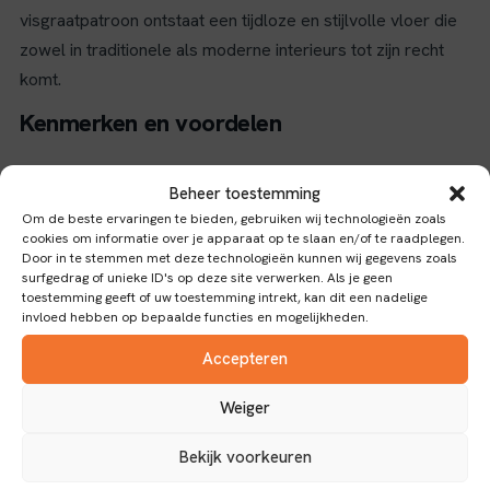
visgraatpatroon ontstaat een tijdloze en stijlvolle vloer die
zowel in traditionele als moderne interieurs tot zijn recht
komt.
Kenmerken en voordelen
Deze vloer is voorzien van een robuuste slijtlaag van 0,55
Beheer toestemming
mm, wat zorgt voor een hoge gebruiksklasse van
Om de beste ervaringen te bieden, gebruiken wij technologieën zoals
23/33/42. Dit maakt de vloer geschikt voor intensief
cookies om informatie over je apparaat op te slaan en/of te raadplegen.
gebruik in zowel huishoudelijke als industriële omgevingen.
Door in te stemmen met deze technologieën kunnen wij gegevens zoals
surfgedrag of unieke ID's op deze site verwerken. Als je geen
De PVC vloer is uitgerust met een rigid core mineralen
toestemming geeft of uw toestemming intrekt, kan dit een nadelige
kern, wat zorgt voor uitstekende stabiliteit en een
invloed hebben op bepaalde functies en mogelijkheden.
waterbestendige constructie. Hierdoor is de vloer 100%
Accepteren
waterproof en ideaal voor toepassing in vochtige ruimtes
zoals badkamers en keukens.
Weiger
De installatie van deze vloer is eenvoudig dankzij het
Bekijk voorkeuren
unieke Unidrop klikverbinding systeem. Dit maakt het