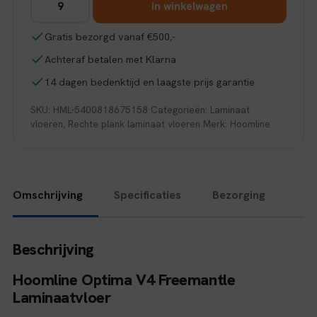
In winkelwagen
Optima
V4
Gratis bezorgd vanaf €500,-
Freemantle
Achteraf betalen met Klarna
4936
aantal
14 dagen bedenktijd en laagste prijs garantie
SKU:
HML-5400818675158
Categorieën:
Laminaat
vloeren
,
Rechte plank laminaat vloeren
Merk:
Hoomline
Omschrijving
Specificaties
Bezorging
Beschrijving
Hoomline Optima V4 Freemantle
Laminaatvloer