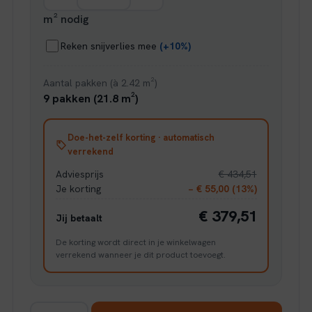
m² nodig
Reken snijverlies mee
(+10%)
Aantal pakken (à 2.42 m²)
9 pakken (21.8 m²)
Doe-het-zelf korting · automatisch
verrekend
Adviesprijs
€ 434,51
Je korting
− € 55,00 (13%)
€ 379,51
Jij betaalt
De korting wordt direct in je winkelwagen
verrekend wanneer je dit product toevoegt.
Hoomline