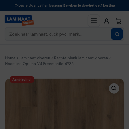
Naar
Leg je vloer zelf en bespaar!
Bereken je doe-het-zelf korting
inhoud
Home
Laminaat vloeren
Rechte plank laminaat vloeren
Hoomline Optima V4 Freemantle 4936
Aanbieding!