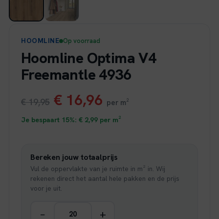
HOOMLINE
Op voorraad
Hoomline Optima V4
Freemantle 4936
Oorspronkelijke
Huidige
€
16,96
€
19,95
per m²
prijs
prijs
Je bespaart 15%:
€
2,99
per m²
was:
is:
Bereken jouw totaalprijs
€ 19,95.
€ 16,96.
Vul de oppervlakte van je ruimte in m² in. Wij
rekenen direct het aantal hele pakken en de prijs
voor je uit.
−
+