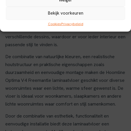
Weiger
hoogwaardige uitstraling geeft.
Het click-systeem maakt de installatie eenvoudig en snel,
Bekijk voorkeuren
zonder dat er lijm nodig is, wat het gebruiksgemak
Cookies
Privacybeleid
aanzienlijk verhoogt. Deze vloer is verkrijgbaar in zes
verschillende dessins, waardoor er voor ieder interieur een
passende stijl te vinden is.
De combinatie van natuurlijke kleuren, een realistische
houtstructuur en praktische eigenschappen zoals
duurzaamheid en eenvoudige montage maken de Hoomline
Optima V4 Freemantle laminaatvloer geschikt voor diverse
woonruimtes waar een lichte, warme sfeer gewenst is. De
vloer is ideaal voor woonkamers, slaapkamers en andere
lichte woonruimtes waar comfort en stijl samenkomen.
Door de combinatie van esthetiek, functionaliteit en
eenvoudige installatie biedt deze laminaatvloer een