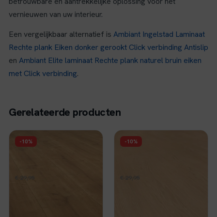
betrouwbare en aantrekkelijke oplossing voor het
vernieuwen van uw interieur.
Een vergelijkbaar alternatief is
Ambiant Ingelstad Laminaat
Rechte plank Eiken donker gerookt Click verbinding Antislip
en
Ambiant Elite laminaat Rechte plank naturel bruin eiken
met Click verbinding
.
Gerelateerde producten
FLOER
FLOER
-10%
-10%
Floer Hybride
Floer Hybride
Laminaat Landhuis -
Laminaat Landhuis -
Natuurlijke Eik
Lichtbruine Eik
Oorspronkelijke
Huidige
Oorspronkelijke
Huidige
€
26,96
€
26,96
€
29,95
per m²
€
29,95
per m²
prijs
prijs
prijs
prijs
Op voorraad
Op voorraad
was:
is:
was:
is:
€ 29,95.
€ 26,96.
€ 29,95.
€ 26,96.