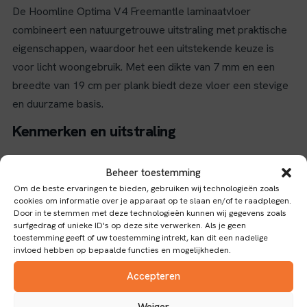
De Hoomline Optima V4 Freemantle laminaatvloer
combineert een natuurgetrouwe uitstraling met praktische
eigenschappen, waardoor het een uitstekende keuze is
voor licht woongebruik. Met een dikte van 7 mm en een
breedte van 19 cm per plank biedt deze vloer een stevige
en duurzame basis.
Kenmerken en uitstraling
Het laminaat is uitgevoerd in een licht eiken kleur met een
Beheer toestemming
rechte plank patroon, wat zorgt voor een rustige en
Om de beste ervaringen te bieden, gebruiken wij technologieën zoals
natuurlijke uitstraling die bijna niet van echt hout te
cookies om informatie over je apparaat op te slaan en/of te raadplegen.
Door in te stemmen met deze technologieën kunnen wij gegevens zoals
onderscheiden is. De matte finish versterkt het rustieke en
surfgedrag of unieke ID's op deze site verwerken. Als je geen
authentieke karakter van de vloer, terwijl het natuurechte
toestemming geeft of uw toestemming intrekt, kan dit een nadelige
invloed hebben op bepaalde functies en mogelijkheden.
reliëf de textuur van echt hout nabootst. Dankzij de V-
groef aan alle vier de kanten van de planken ontstaat een
Accepteren
mooie, naadloze afwerking die het geheel een