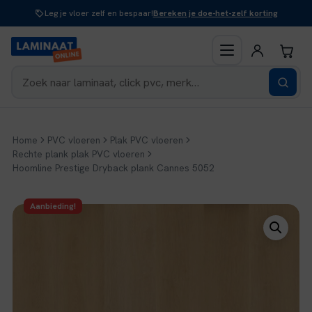
Naar
Leg je vloer zelf en bespaar!
Bereken je doe-het-zelf korting
inhoud
Home
PVC vloeren
Plak PVC vloeren
Rechte plank plak PVC vloeren
Hoomline Prestige Dryback plank Cannes 5052
Aanbieding!