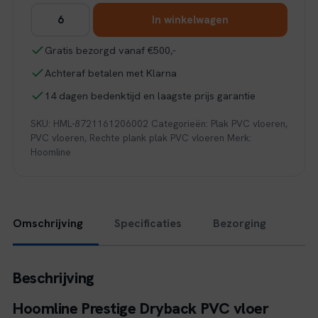
Hoomline
In winkelwagen
Prestige
Dryback
Gratis bezorgd vanaf €500,-
plank
Achteraf betalen met Klarna
Cannes
5052
14 dagen bedenktijd en laagste prijs garantie
aantal
SKU:
HML-8721161206002
Categorieën:
Plak PVC vloeren
,
PVC vloeren
,
Rechte plank plak PVC vloeren
Merk:
Hoomline
Omschrijving
Specificaties
Bezorging
Beschrijving
Hoomline Prestige Dryback PVC vloer