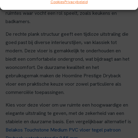
Cookies
Privacybeleid
waterbestendige materiaal is de vloer ook ideaal voor
ruimtes waar vocht een rol speelt, zoals keukens en
badkamers.
De rechte plank structuur geeft een tijdloze uitstraling die
goed past bij diverse interieurstijlen, van klassiek tot
modern. Deze vloer is gemakkelijk te onderhouden en
biedt een comfortabele ondergrond, wat bijdraagt aan het
wooncomfort. De duurzame kwaliteit en het
gebruiksgemak maken de Hoomline Prestige Dryback
vloer een praktische keuze voor zowel particuliere als
commerciële toepassingen.
Kies voor deze vloer om uw ruimte een hoogwaardige en
elegante uitstraling te geven, met de zekerheid van een
stabiele en duurzame basis. Een vergelijkbaar alternatief is
Belakos Touchstone Medium PVC vloer tegel patroon