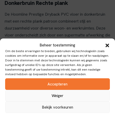
Donkerbruin Rechte plank
De Hoomline Prestige Dryback PVC vloer in donkerbruin
met een rechte plank patroon combineert stijl en
duurzaamheid voor diverse woon- en werkruimtes. Deze
vloer onderscheidt zich door een supermatte afwerking die
een moderne en natuurlijke uitstraling geeft, waardoor elke
Beheer toestemming
kamer een warme en elegante sfeer krijgt.
Om de beste ervaringen te bieden, gebruiken wij technologieën zoals
cookies om informatie over je apparaat op te slaan en/of te raadplegen.
Eigenschappen en gebruik
Door in te stemmen met deze technologieën kunnen wij gegevens zoals
surfgedrag of unieke ID's op deze site verwerken. Als je geen
toestemming geeft of uw toestemming intrekt, kan dit een nadelige
Met een slijtlaag van 0,55 mm biedt deze vloer optimale
invloed hebben op bepaalde functies en mogelijkheden.
bescherming tegen dagelijks gebruik, wat zorgt voor een
Accepteren
lange levensduur en behoud van het fraaie uiterlijk. De
glasvezelversterking in de constructie verhoogt de
Weiger
stabiliteit en maakt de vloer geschikt voor intensief
gebruikte ruimtes, terwijl de dryback verbinding zorgt voor
Bekijk voorkeuren
een eenvoudige en stevige installatie. Dankzij het