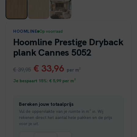
HOOMLINE
Op voorraad
Hoomline Prestige Dryback
plank Cannes 5052
Oorspronkelijke
Huidige
€
33,96
€
39,95
per m²
prijs
prijs
Je bespaart 15%:
€
5,99
per m²
was:
is:
Bereken jouw totaalprijs
€ 39,95.
€ 33,96.
Vul de oppervlakte van je ruimte in m² in. Wij
rekenen direct het aantal hele pakken en de prijs
voor je uit.