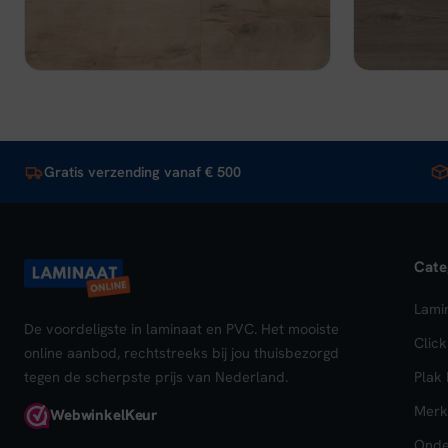
€ 29,95.
€ 25,46.
€ 35
Bekijk
In winkelwagen
Beki
Gratis verzending vanaf € 500
Cate
Lami
De voordeligste in laminaat en PVC. Het mooiste
Clic
online aanbod, rechtstreeks bij jou thuisbezorgd
tegen de scherpste prijs van Nederland.
Plak
Merk
Webwinkel
Keur
Onde