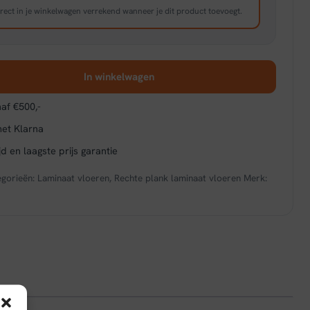
rect in je winkelwagen verrekend wanneer je dit product toevoegt.
In winkelwagen
af €500,-
met Klarna
d en laagste prijs garantie
egorieën:
Laminaat vloeren
,
Rechte plank laminaat vloeren
Merk: