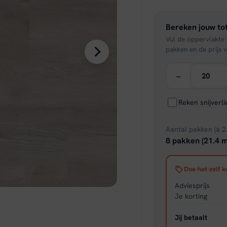
was:
Bereken jouw tot
€ 22,
Vul de oppervlakte v
pakken en de prijs v
−
Reken snijverl
Aantal pakken (à 2
8 pakken (21.4 m
Doe-het-zelf k
Adviesprijs
Je korting
Jij betaalt