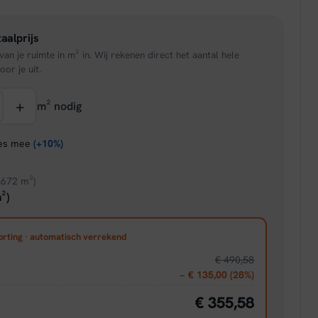
is:
aalprijs
95.
€ 19,51.
an je ruimte in m² in. Wij rekenen direct het aantal hele
oor je uit.
+
m² nodig
ies mee
(+10%)
.672 m²)
²)
orting · automatisch verrekend
€ 490,58
− € 135,00 (28%)
€ 355,58