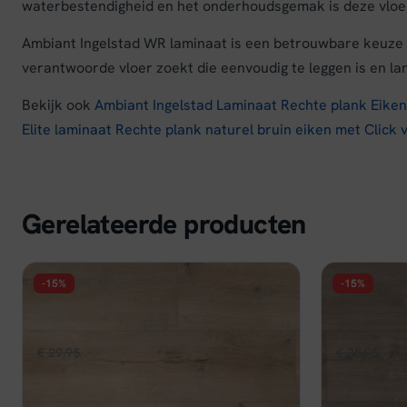
waterbestendigheid en het onderhoudsgemak is deze vloer 
Ambiant Ingelstad WR laminaat is een betrouwbare keuze 
verantwoorde vloer zoekt die eenvoudig te leggen is en l
Bekijk ook
Ambiant Ingelstad Laminaat Rechte plank Eiken 
Elite laminaat Rechte plank naturel bruin eiken met Click 
Gerelateerde producten
-15%
-15%
FLOER
FLOER
Floer Hybride Laminaat Steden -
Floer Hybr
Leiden Lichtbruin Eiken
Gerookt W
Oorspronkelijke
Huidige
Oors
€
29,95
€
25,46
€
35,95
€
30
per m²
prijs
prijs
prijs
Op voorraad
Op voorraa
was:
is:
was: