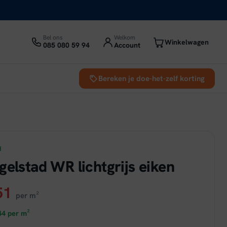
Bel ons
Welkom
Winkelwagen
085 080 59 94
Account
Bereken je doe-het-zelf korting
d
gelstad WR lichtgrijs eiken
ronkelijke
Huidige
51
per m²
prijs
44
per m²