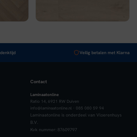
€ 35,95.
€ 30,56.
nkelwagen
Bekijk
In winkelwagen
denktijd
Veilig betalen met Klarna
Contact
Laminaatonline
Ratio 14, 6921 RW Duiven
info@laminaatonline.nl · 085 080 59 94
Laminaatonline is onderdeel van Vloerenhuys
B.V.
Kvk nummer: 87609797