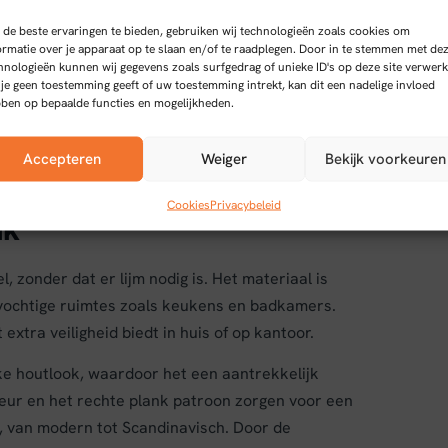
de beste ervaringen te bieden, gebruiken wij technologieën zoals cookies om
ormatie over je apparaat op te slaan en/of te raadplegen. Door in te stemmen met de
hnologieën kunnen wij gegevens zoals surfgedrag of unieke ID's op deze site verwerk
 je geen toestemming geeft of uw toestemming intrekt, kan dit een nadelige invloed
ben op bepaalde functies en mogelijkheden.
zame vloeroplossing met een lichtgrijs eiken
k patroon, wat zorgt voor een moderne en strakke
Accepteren
Weiger
Bekijk voorkeuren
Cookies
Privacybeleid
ak
l, zonder dat er lijm nodig is. Het materiaal is
 vochtige ruimtes zoals keukens en badkamers.
extra veiligheid biedt in huis of op kantoor.
ke houtlook, waardoor het een aantrekkelijk
 kleur en het rechte plank patroon zorgen voor een
en, van modern tot Scandinavisch. Door de