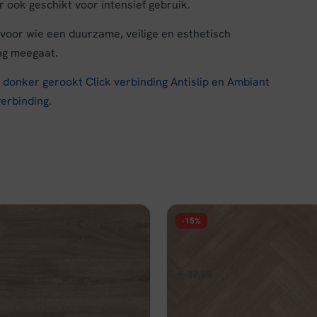
ook geschikt voor intensief gebruik.
voor wie een duurzame, veilige en esthetisch
ang meegaat.
donker gerookt Click verbinding Antislip
en
Ambiant
verbinding
.
-15%
FLOER
ide Laminaat Authentiek -
Floer Hybride Laminaat Wal
it
Griend Grijs
pronkelijke
Huidige
Oorspronkelijke
Huidige
,56
€
37,95
€
32,26
per m²
per m²
prijs
prijs
prijs
d
Op voorraad
is:
was:
is: