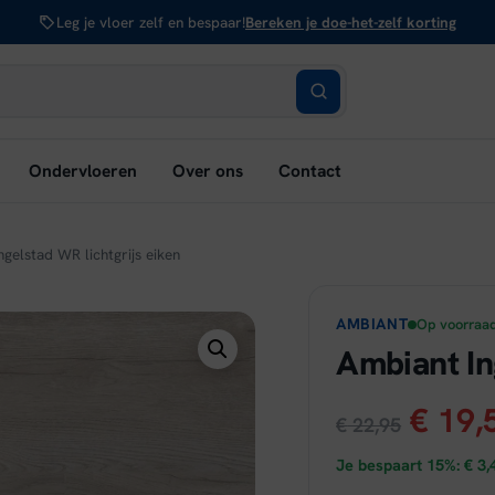
Leg je vloer zelf en bespaar!
Bereken je doe-het-zelf korting
bmenu
Ondervloeren
Over ons
Contact
nen:
rken
ngelstad WR lichtgrijs eiken
AMBIANT
Op voorraa
Ambiant In
Oorsp
€
19,
€
22,95
prijs
Je bespaart 15%:
€
3,