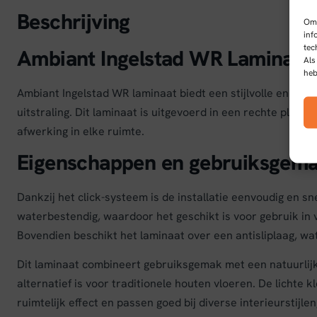
Beschrijving
Om 
inf
tec
Ambiant Ingelstad WR Laminaat
Als
heb
Ambiant Ingelstad WR laminaat biedt een stijlvolle en duur
uitstraling. Dit laminaat is uitgevoerd in een rechte plan
afwerking in elke ruimte.
Eigenschappen en gebruiksgem
Dankzij het click-systeem is de installatie eenvoudig en sne
waterbestendig, waardoor het geschikt is voor gebruik in
Bovendien beschikt het laminaat over een antisliplaag, wat 
Dit laminaat combineert gebruiksgemak met een natuurlij
alternatief is voor traditionele houten vloeren. De lichte
ruimtelijk effect en passen goed bij diverse interieurstijl