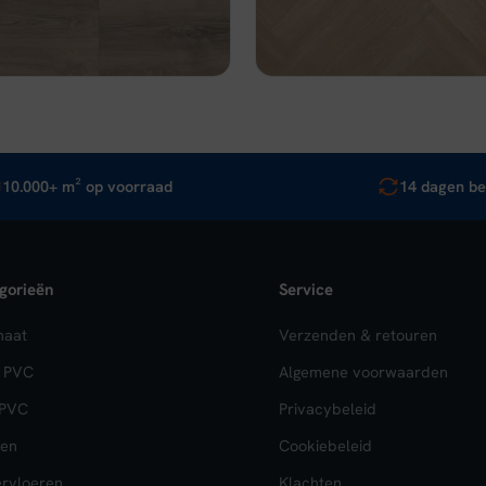
,95.
€ 30,56.
€ 37,95.
€ 32,26.
jk
In winkelwagen
Bekijk
In wi
10.000+ m² op voorraad
14 dagen be
gorieën
Service
naat
Verzenden & retouren
k PVC
Algemene voorwaarden
 PVC
Privacybeleid
en
Cookiebeleid
rvloeren
Klachten