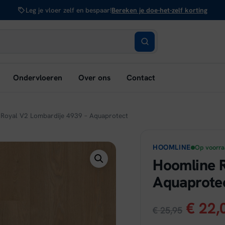
Leg je vloer zelf en bespaar!
Bereken je doe-het-zelf korting
bmenu
Ondervloeren
Over ons
Contact
nen:
rken
 Royal V2 Lombardije 4939 – Aquaprotect
HOOMLINE
Op voorr
Hoomline R
Aquaprote
Oorsp
€
22,
€
25,95