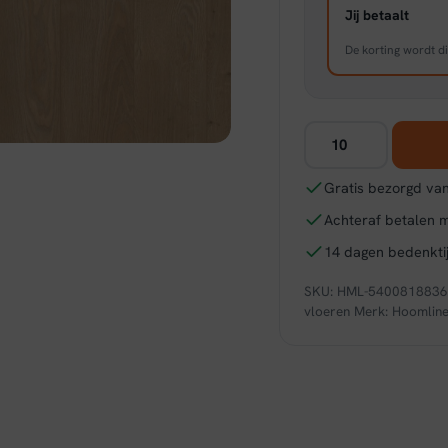
Jij betaalt
De korting wordt di
Hoomline
Royal
V2
Gratis bezorgd van
Lombardije
Achteraf betalen 
4939
-
14 dagen bedenktij
Aquaprotect
SKU:
HML-540081883
aantal
vloeren
Merk:
Hoomlin