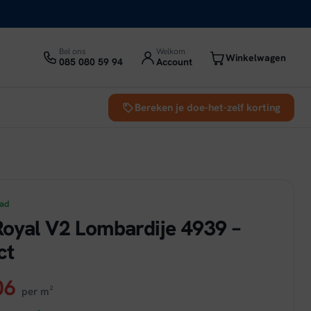
Bel ons
Welkom
Winkelwagen
085 080 59 94
Account
Bereken je doe-het-zelf korting
aad
oyal V2 Lombardije 4939 –
ct
ronkelijke
Huidige
06
per m²