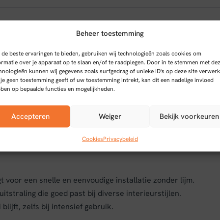
Beheer toestemming
aminaatvloer
de beste ervaringen te bieden, gebruiken wij technologieën zoals cookies om
ormatie over je apparaat op te slaan en/of te raadplegen. Door in te stemmen met de
hnologieën kunnen wij gegevens zoals surfgedrag of unieke ID's op deze site verwerk
 je geen toestemming geeft of uw toestemming intrekt, kan dit een nadelige invloed
iken met rechte plank is een waterbestendige en
ben op bepaalde functies en mogelijkheden.
k. Dankzij de Aquaprotect-technologie is deze vloer
fen eenvoudig kunnen worden verwijderd zonder
Accepteren
Weiger
Bekijk voorkeuren
endelijk en geschikt voor huishoudens waar
Cookies
Privacybeleid
t voor een snelle en eenvoudige installatie zonder lijm.
itstraling die goed past bij diverse interieurstijlen.
lijft, zelfs bij intensief gebruik.