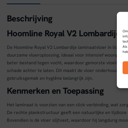
Beschrijving
Hoomline Royal V2 Lombardije L
Om 
inf
tec
Als
De Hoomline Royal V2 Lombardije laminaatvloer in licht e
heb
duurzame vloeroplossing, ideaal voor intensief woongebrui
beter bestand tegen vocht, waardoor gemorste vloeistof
schade achter te laten. Dit maakt de vloer onderhoudsvri
gebruiksgemak en hygiëne belangrijk zijn.
Kenmerken en Toepassing
Het laminaat is voorzien van een click-verbinding, wat zorg
De rechte plankstructuur geeft een natuurlijke en tijdloze u
Bovendien is de vloer slijtvast, waardoor hij langdurig mooi b