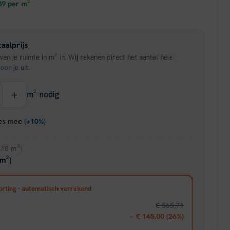
prijs
89
per m²
is:
aalprijs
95.
€ 22,06.
an je ruimte in m² in. Wij rekenen direct het aantal hele
oor je uit.
+
m² nodig
ies mee
(+10%)
.18 m²)
m²)
orting · automatisch verrekend
€ 565,71
− € 145,00 (26%)