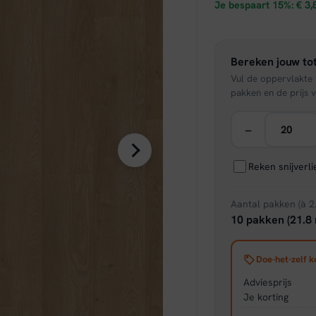
prijs
Je bespaart 15%:
€
3,
was:
Bereken jouw tot
€ 25,
Vul de oppervlakte v
pakken en de prijs v
−
Reken snijverl
Aantal pakken (à 2
10 pakken (21.8 
Doe-het-zelf k
Adviesprijs
Je korting